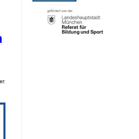
n
er: